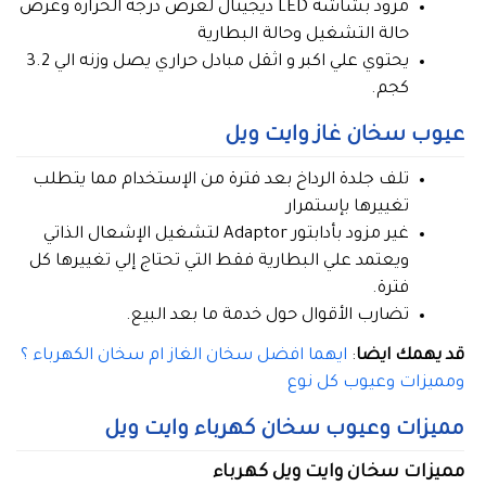
مزود بشاشة LED ديجيتال لعرض درجة الحرارة وعرض
حالة التشغيل وحالة البطارية
يحتوي علي اكبر و اثقل مبادل حراري يصل وزنه الي 3.2
كجم.
عيوب سخان غاز وايت ويل
تلف جلدة الرداخ بعد فترة من الإستخدام مما يتطلب
تغييرها بإستمرار
غير مزود بأدابتور Adaptor لتشغيل الإشعال الذاتي
ويعتمد علي البطارية فقط التي تحتاج إلي تغييرها كل
فترة.
تضارب الأقوال حول خدمة ما بعد البيع.
قد يهمك ايضا
:
ايهما افضل سخان الغاز ام سخان الكهرباء ؟
ومميزات وعيوب كل نوع
مميزات وعيوب سخان كهرباء وايت ويل
مميزات سخان وايت ويل كهرباء