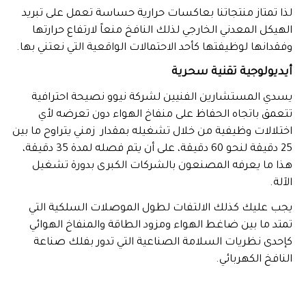
لذا تمتاز منتجاتنا بعاكسات حرارية حساسة تعمل على تبريد
الهيكل المعدني الخارجي لذلك النافخ منعاً لارتفاع حرارتها
وفقدانها لوظيفتها كأحد الاحتمالات الواقعية التي نعتني بها.
أيديولوجية تقنية سحرية
يسدي المستشارين الفنيين لشركة نيوو نصيحة احترافية
تتعمق باتجاه الحفاظ على منفاخ الهواء دون تعرضه لأي
اختلالات وظيفية من خلال تشغيله بمقدار زمني يتراوح ما بين
25 دقيقة لنحو 60 دقيقة، على أن يتم فصله لمدة 35 دقيقة،
هذا ما يعرفه المصنعون بالشركات الكبرى بدورة تشغيل
الآلة.
يجب عليك كذلك الالتفات لطول الموصلات السلكية التي
تمتد ما بين ضاغط الهواء ومزود الطاقة والمنفاخ الهوائي
كإحدى نظريات السلامة الصناعية التي تدور بفلك صناعة
النافخ الكهربائي.