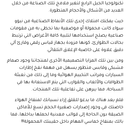
تكنولوجيا الجيل الرابع لتغير ملامح تلك الصناعة من خلال
العديد من الأشكال والأحجام المتطورة.
حيث يمكنك امتلاك إحدى تلك الأنماط الصناعية من نيوو
سواء كانت محمولة أو موضعية بما تحظى به من مقومات
صناعية يصلح استخدامها لتلبية كافة الأغراض التي ترتبط
بحالات الطوارئ، كونها مزودة بجهاز قياس رقمي وقارئ آلي
دقيق علاوة على خاصية الإغلاق التلقائي.
ومن بين تلك المزايا التصميمية الأخرى لمنتجاتنا وجود صمام
مشبكي وقابس متطور يسهل من مهمة نفخ إطارات
السيارات ومراتب التخييم الهوائية وما إلى ذلك من تعبئة
الطوافات والألعاب والقوارب التي يتم الاستعانة بها في
السباحة، مما يبرهن على تفاعلية تلك المنتجات.
فلم يعد هناك ما يدعو للقلق إزاء نسيانك لمنفاخ الهواء
خاصتك في وجود إصدارات صغيرة الحجم تسع للأماكن
الضيقة دون الحاجة إلى قوالب معدنية لحملها بداخلها، فما
بالك بمنفاخ خماسي المهام داخل حقيبتك المحمولة!!!