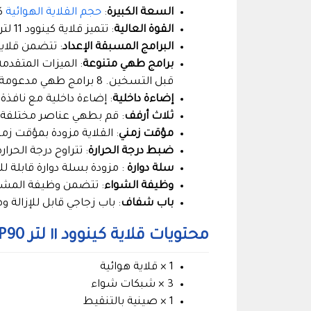
السعة الكبيرة
:
حجم القلاية الهوائية
كينوود 11 لتر م
القوة العالية
: تتميز قلاية كينوود 11 لتر بقوة عالية تبلغ 2000 وات، مما يسمح لها بطهي الطعام بسرعة وكفاءة.
البرامج المسبقة الإعداد
: تتضمن قلاية كينوود 11 لتر 10 برامج طهي مسبقة الإعداد، مما 
برامج طهي متنوعة
قبل التسخين. 8 برامج طهي مدعومة: القلي، التحمير، التحميص، إزالة الجليد، التسخين، الشوي، الغراتان، والتجفيف
إضاءة داخلية
: إضاءة داخلية مع نافذ
ثلاث أرفف
: قم بطهي عناصر مختلفة 
مؤقت زمني
: القلاية مزودة بمؤقت زمني يصل
ضبط درجة الحرارة
: تتراوح درجة الحرارة من 80 إلى 200 د
سلة دوارة
: مزودة بسلة دوارة قابلة لل
وظيفة الشواء
: تتضمن وظيفة المشواة
باب شفاف
: باب زجاجي قابل للإزالة
محتويات قلاية كينوود ١١ لتر ‎HFP90
1 × قلاية هوائية
3 × شبكات شواء
1 × صينية بالتنقيط