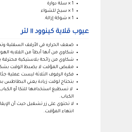
1 × سلة دوارة
1 × سيخ للشواء
1 × شوكة إزالة.
عيوب قلاية كينوود ١١ لتر
ضعف الحراره في الأرفف السفلية وتح
شكاوي من أنها أبطأ من القلايه الهوائي
شكاوي من رائحة بلاستيكية محترقة بع
مقبض المؤقت لا يضبط الوقت بشكل غير صحيح 
فكرة الرفوف الثلاثة ليست عملية جدًا،
بتحتاج لوقت زيادة يعني البطاطس بدل 20 دقيقة 30 دقيقة و يفضل تكون البطاطس ر
لا تسطيع استخدامها للتكا أو الكباب 
الكباب.
لا تحتوي على زر تشغيل حيث أن الإيقاف
انتهاء المؤقت.